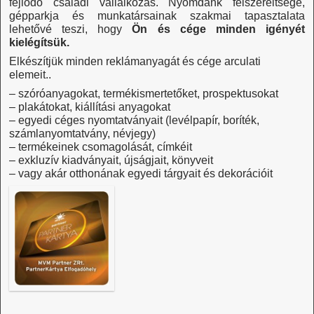
fejlődő családi vállalkozás. Nyomdánk felszereltsége,
gépparkja és munkatársainak szakmai tapasztalata
lehetővé teszi, hogy
Ön és cége minden igényét
kielégítsük.
Elkészítjük minden reklámanyagát és cége arculati
elemeit..
– szóróanyagokat, termékismertetőket, prospektusokat
– plakátokat, kiállítási anyagokat
– egyedi céges nyomtatványait (levélpapír, boríték,
számlanyomtatvány, névjegy)
– termékeinek csomagolását, címkéit
– exkluzív kiadványait, újságjait, könyveit
– vagy akár otthonának egyedi tárgyait és dekorációit