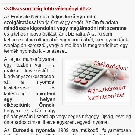
——————————–
<<
Olvasson még több véleményt itt!>>
Az Eurostile Nyomda.
teljes körű nyomdai
szolgáltatással
várja Önt vagy cégét. Az
Ön feladata
mindössze kigondolni, vagy megálmodni mit szeretne
,
és a teljes megvalósítást ránk bízhatja. Akár ki sem
kell mozdulnia otthonából vagy irodájából, mert nyomdánk
weblapján keresztül, vagy e-mailben is megrendelheti egy
termék nyomdai kivitelezését.
A teljes munkafolyamat
egy kézben van – a
grafikai tervezéstől a
kiadványszerkesztésen
át a nyomdai
kivitelezésig és
kötészetig –
mindent
egy helyen
elkészítünk Önnek
.
Legyen ez akár nagy
példányszámú szórólap vagy céges névjegy, újság, esetleg
öntapadós címke, illetve egyszeri, egyedi nyomat.
Az
Eurostile nyomda
1989 óta működő, folyamatosan