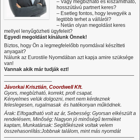
– Vagy megbízható és kiszámítható,
hosszútávú partnert keres?
– Esetleg fontos, hogy levegyék a
legtöbb terhet a válláról?
– Netán olyan megoldást keres
mellyel lenyűgözheti ügyfeleit?
Egyedi megoldást kínálunk Önnek!
Biztos, hogy Ön a legmegfelelőbb nyomdával készítteti
anyagait?
Nálunk az Eurostile Nyomdában azt kapja amire szüksége
van!
Vannak akik már tudják ezt!
——————————————————————————
—————————–
Jávorkai Krisztián, Coordwell Kft.
Gyors, megbízható, korrekt, profi csapat.
Kényelmes velük dolgozni, mert nem kérdeznek
feleslegesen, rugalmasak és hatékonyan működnek.
Árak: Elfogadható volt az ár, Sebesség: Gyorsan elkészült a
rendelésem, Minőség: Nagyon jó minőségű terméket
kaptam, Munkatársak: Segítőkészek voltak velem
összehasonlítás:Jobbnak találom, mint más nyomdát
——————————————————————————