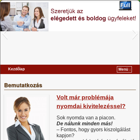
fejléc 1
Kezdőlap
Menü ↓
Ugrás a főtartalomra
Ugrás a másodlagos tartalomra
Bemutatkozás
Volt már problémája
nyomdai kivitelezéssel?
Sok nyomda van a piacon.
De nálunk minden más!
– Fontos, hogy gyors kiszolgálást
fejléc 2
fejléc 3
kapjon?